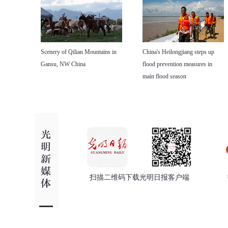
Scenery of Qilian Mountains in
China's Heilongjiang steps up
Gansu, NW China
flood prevention measures in
main flood season
扫描二维码下载光明日报客户端