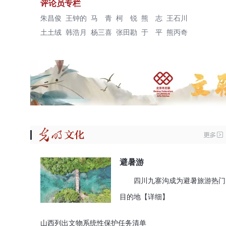
评论员专栏
朱昌俊
王钟的
马 青
柯 锐
熊 志
王石川
土土绒
韩浩月
杨三喜
张田勘
于 平
熊丙奇
避暑游
四川九寨沟成为避暑旅游热门
目的地
【详细】
山西列出文物系统性保护任务清单