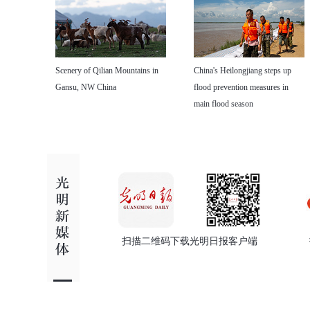
Scenery of Qilian Mountains in
China's Heilongjiang steps up
Gansu, NW China
flood prevention measures in
main flood season
扫描二维码下载光明日报客户端