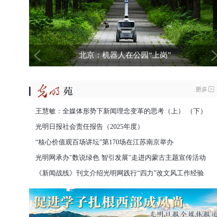
北京：机器人在公园“上岗”
美丽中国丨夏日祁连山
王慧敏：全媒体形势下新闻理念变革的思考（上）
（下）
党成立105周年
2026数字丝路发展论坛
光明日报社会责任报告（2025年度）
中国·西安 7月21日-22日
智汇丝路 数启新程
“核心价值观百场讲坛”第170场在江苏南京举办
光明网承办"数说绿色 智引发展"走进内蒙古主题宣传活动
《新闻战线》刊文介绍光明网践行“四力”改文风工作经验