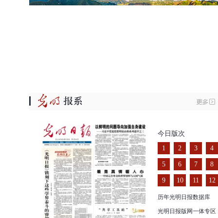
今日版次
1
2
3
4
5
6
7
8
9
10
11
12
历年光明日报数据库
光明日报版网一体专区