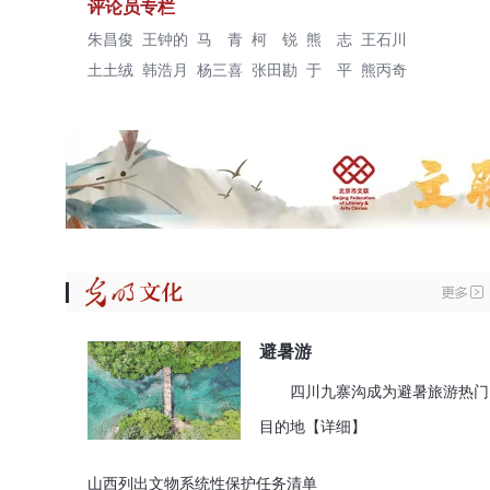
评论员专栏
朱昌俊
王钟的
马 青
柯 锐
熊 志
王石川
土土绒
韩浩月
杨三喜
张田勘
于 平
熊丙奇
避暑游
四川九寨沟成为避暑旅游热门
目的地
【详细】
山西列出文物系统性保护任务清单