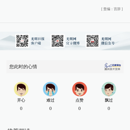
[
责编：宫辞
]
您此时的心情
开心
难过
点赞
飘过
0
0
0
0