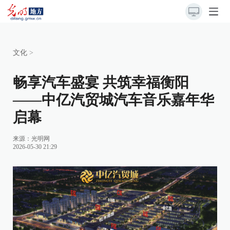
文化
>
畅享汽车盛宴 共筑幸福衡阳
——中亿汽贸城汽车音乐嘉年华
启幕
来源：
光明网
2026-05-30 21:29