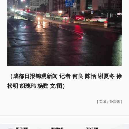
（成都日报锦观新闻 记者 何良 陈恬 谢夏冬 徐
松明 胡瑰玮 杨甦 文/图）
[
责编：孙宗鹤
]