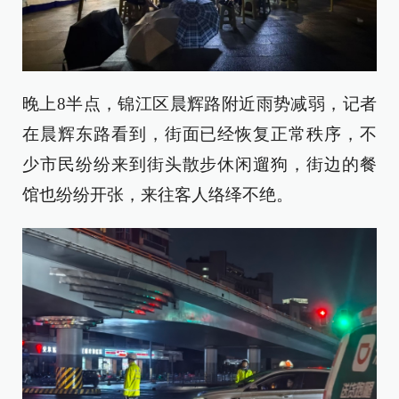
晚上8半点，锦江区晨辉路附近雨势减弱，记者
在晨辉东路看到，街面已经恢复正常秩序，不
少市民纷纷来到街头散步休闲遛狗，街边的餐
馆也纷纷开张，来往客人络绎不绝。