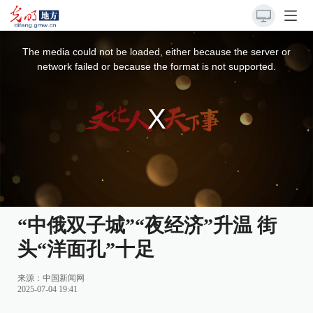
This
is
a
The media could not be loaded, either because the server or
modal
window.
network failed or because the format is not supported.
“中俄双子城”“夜经济”升温 街
头“洋面孔”十足
来源：
中国新闻网
2025-07-04 19:41