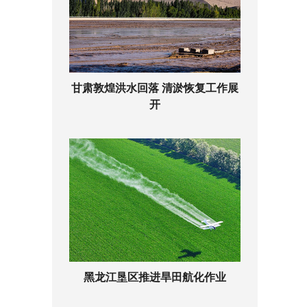
甘肃敦煌洪水回落 清淤恢复工作展
开
黑龙江垦区推进旱田航化作业