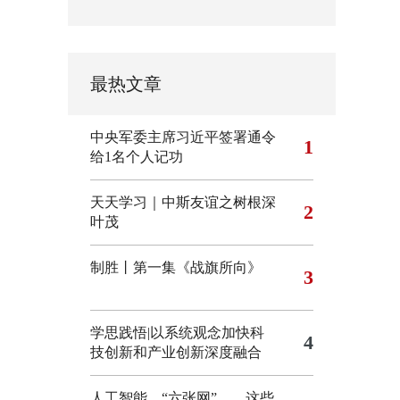
最热文章
中央军委主席习近平签署通令
1
给1名个人记功
天天学习｜中斯友谊之树根深
2
叶茂
制胜丨第一集《战旗所向》
3
学思践悟|以系统观念加快科
4
技创新和产业创新深度融合
人工智能、“六张网”……这些