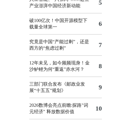
5
产业澎湃中国经济新动能
破100亿次！中国开源模型下
6
载量全球第一
究竟是中国“产能过剩”，还是
7
西方的“焦虑过剩”
12年未见，如今频频现身！金
8
沙鲈鲤为何“重返”赤水河？
三部门联合发布《邮政业发
9
展“十五五”规划》
2026数博会亮点前瞻:探路"词
10
元经济" 释放数据价值