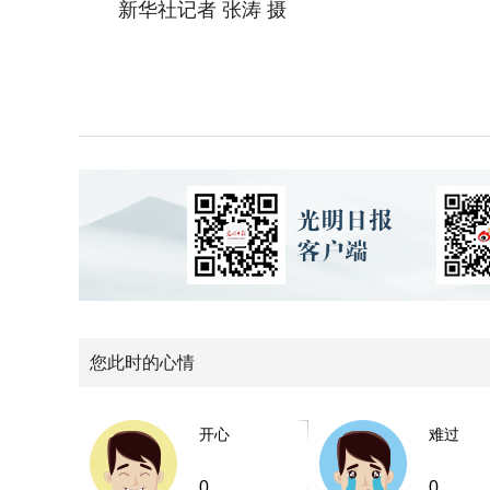
新华社记者 张涛 摄
您此时的心情
开心
难过
0
0