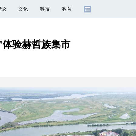
理论
文化
科技
教育
”体验赫哲族集市