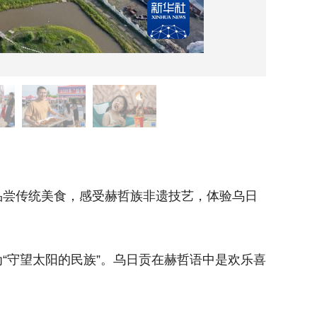
这是7月
尝传统美食，感受赫哲族非遗技艺，体验乌日
当日，
贡传统项
守望太阳的民族”。乌日贡在赫哲语中是欢乐喜
赫哲族
庆之意，