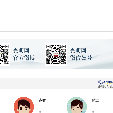
点赞
飘过
0
0